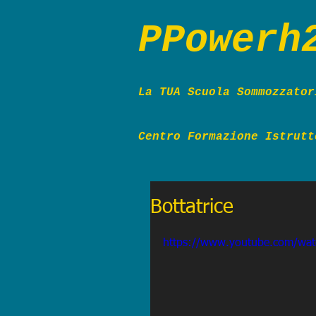
PPowerh
La TUA Scuola Sommoz
zato
Centro Formazione Istrutt
Bottatrice
https://www.youtube.com/wa