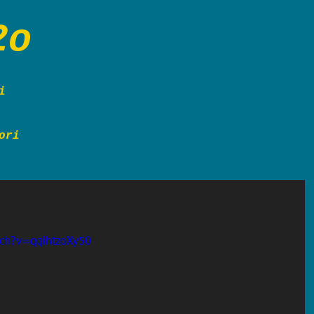
2o
ri
ori
tch?v=qqihtzoXy50